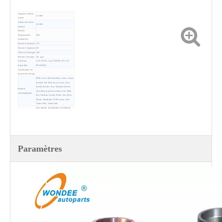
Superficie (mètres
25 000+
carrés)
Volume des ventes
20 000+
(tonnes)
Nombre
d'équipements
200+
(ensembles)
Nombre d'employés
270
Nombre d'ingénieurs
50+
Clients (à l'étranger)
100+
Marché à l'étranger
30+ pays
Certificats
COC; PVOC; Ciq; SONCAP; BV; CO;
disponibles
POUR MOI
Classification des
moyeux de freinage
BPW, Fuwa, Mercedes Benz, Volvo, Scania,
Renault, Daf, Man, Howo, Iveco, Sino,
Kaessb, Kessler, Sisu, Neoplan, Daewoo,
Marques
Tatra Maz Liaz Karosa Ikarus, Saf, DHS,
interchangeables
Ror, Fruehauf, Gunite, Webb , Kic, Hino,
Nissan, Mitsubishi, FOSO, Isuzu, York,
Trailer Hub, Trailor Hub
0327280140, 0327280860, 0327280100,
0327262200, 0327262190, 0327248460,
0327248400, 0327248780, 0327262270,
0327230810, 3601. 0 15262511110 D,
1307108510, 137104202A, 1307104201,
449628,
86671, AJB0038001, 001-01005, 001-
01002D, JS12-10-42A,
Replacements
004-23333, 2431, 42411-1670 42411-6803,
Paramètres
42411-1842, 6803-2305, 40203-90104,
43204-90545, 43204-90106, 43204-90071,
43204-90176, 43204-90215, 43204-90110,
786222h, 786106, 786223k, 21204561,
21204562, 52020-01, 53033-01 / 018,
786222H,
786106, 786223K, 788805J, 501533,
786222H, 786201h, 3104016
Couleurs
Rouge, noir, gris, bleu, etc.
Normes mises en
IATF 16949, ISO9001-2015, GB / T37336-
œuvre
2019
Paiement
TT, LC, DP
Délai de mise en
Environ 15 ~ 20 jours ouvrables
œuvre
MOQ
1 unité