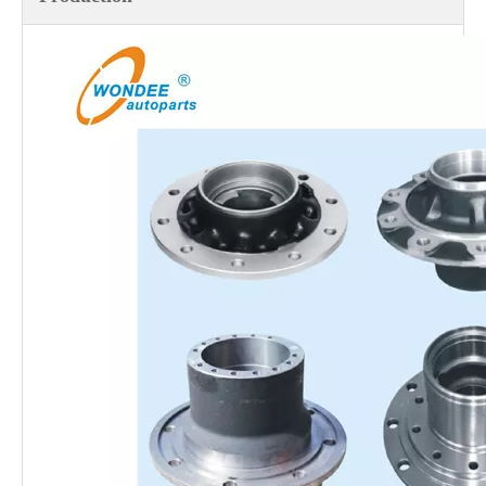
Disques de frein OEM robustes pour la semi-remorque et les pièces de camion
Aile semi-remorque de type de lubrification à l'huile de 13 tonnes pour le marché sud-américain