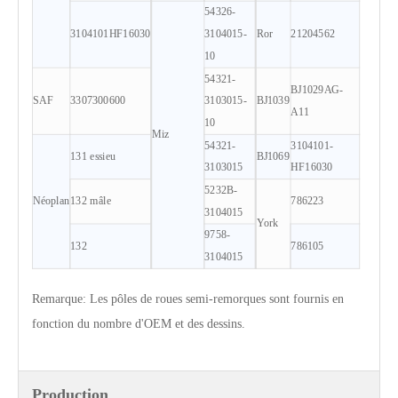
54326-
3104101HF16030
3104015-
Ror
21204562
10
54321-
BJ1029AG-
SAF
3307300600
3103015-
BJ1039
A11
10
Miz
54321-
3104101-
131 essieu
BJ1069
3103015
HF16030
5232B-
Néoplan
132 mâle
786223
3104015
York
9758-
132
786105
3104015
Remarque: Les pôles de roues semi-remorques sont fournis en
fonction du nombre d'OEM et des dessins.
Production