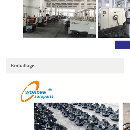
Garnitures de frein OEM pour semi-remorques et camions lourds
12T 13T 14T 20T Essieux de type thaïlandais à usage intensif pour semi-remorques
Emballage
Essieu de type sud-africain Henred Fruehauf 13T pour semi-remorques
Essieux de type brésilien à usage intensif 13T pour semi-remorques et camions