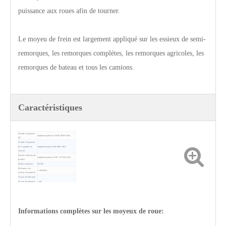
puissance aux roues afin de tourner.
Le moyeu de frein est largement appliqué sur les essieux de semi-
remorques, les remorques complètes, les remorques agricoles, les
remorques de bateau et tous les camions.
Caractéristiques
Système de gestion
Implémentation de l'IATF16949-2016
QC
Système de gestion
de la qualité des
Implémentation d'ISO9001-2015
services
Norme technique du
Implémentation de GB / T37336-2019
produit
Matière première
QT450
Résistance à la
≥ 450 MPa
traction du matériel
Classes de tolérance
de trou de montage
≤ h9
de montage
Surface de friction
≤ 0,15 mm
letérale latérale
Planation du visage
≤ 0,05 mm
de l'emplacement
Rugosité de surface
Informations complètes sur les moyeux de roue:
≤ 3,2 µm
de friction
Volume des ventes
20 000+
(tonnes)
garantie
12 mois depuis la date d'expédition