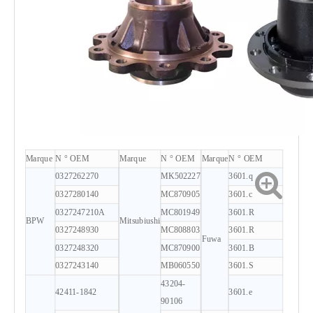
Marque
N ° OEM
Marque
N ° OEM
Marque
N ° OEM
0327262270
MK502227
3601.q
0327280140
MC870905
3601.c
0327247210A
MC801949
3601.R
BPW
Mitsubiushi
0327248930
MC808803
3601.R
Fuwa
0327248320
MC870900
3601.B
0327243140
MB060550
3601.S
43204-
42411-1842
3601.e
90106