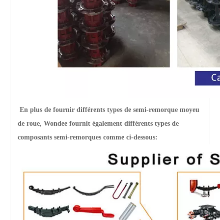
Régleurs de jeu OEM de type américain et européen pour semi-remorques et camions
Tambours de frein de moulage OEM robustes pour pièces de semi-remorque et de camion
En plus de fournir différents types de semi-remorque
moyeu
de roue
, Wondee fournit également différents types de
composants semi-remorques comme ci-dessous:
12T 14T 16T Heavy Duty Allemagne Essieux à tambour pour semi-remorques