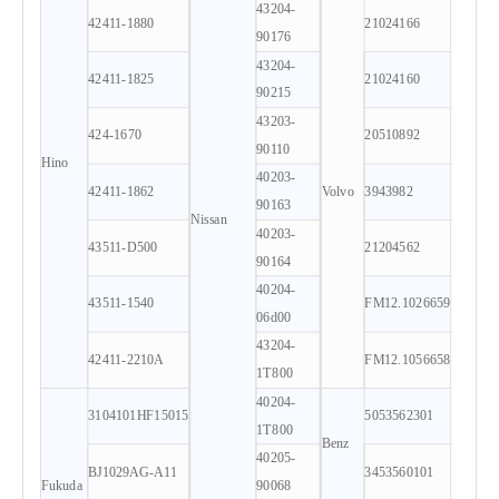
43204-
42411-1880
21024166
90176
43204-
42411-1825
21024160
90215
43203-
424-1670
20510892
90110
Hino
40203-
42411-1862
Volvo
3943982
90163
Nissan
40203-
43511-D500
21204562
90164
40204-
43511-1540
FM12.1026659
06d00
43204-
42411-2210A
FM12.1056658
1T800
40204-
3104101HF15015
5053562301
1T800
Benz
40205-
BJ1029AG-A11
3453560101
Fukuda
90068