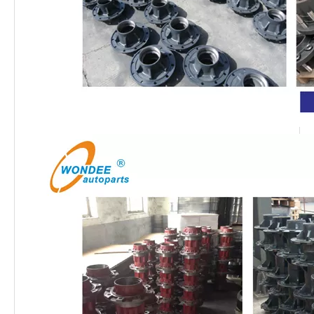
13T 16T Heavy Duty American Fuwa Type semi-remorques Essieux pour camions lourds
Sabots de frein OEM pour semi-remorques et camions lourds