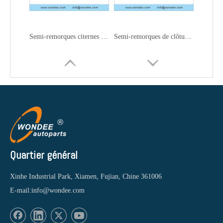
Semi-remorques citernes à carburant à 3 essieux 45000L pour le transport de pétrole, d'essence et de diesel
Semi-remorques de clôture à 2 essieux et 3 essieux pour le transport de marchandises en vrac
Quartier général
Xinhe Industrial Park, Xiamen, Fujian, Chine 361006
E-mail:
info@wondee.com