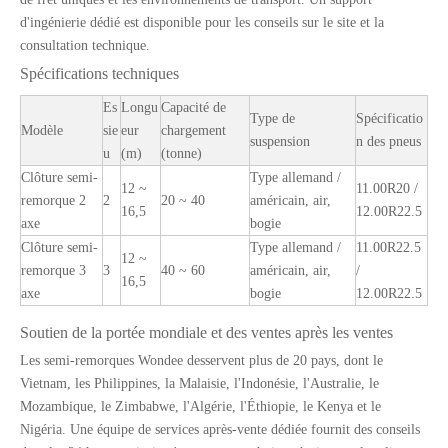
d'ingénierie dédié est disponible pour les conseils sur le site et la
consultation technique.
Spécifications techniques
Es
Longu
Capacité de
Type de
Spécificatio
Modèle
sie
eur
chargement
suspension
n des pneus
u
(m)
(tonne)
Clôture semi-
Type allemand /
12 ~
11.00R20 /
remorque 2
2
20 ~ 40
américain, air,
16,5
12.00R22.5
axe
bogie
Suspension aérienne de type faisceau à semi-remorques lourds 13T pour le marché du Mexique
Systèmes de freinage ABS standard et personnalisés pour semi-remorques
Clôture semi-
Type allemand /
11.00R22.5
12 ~
remorque 3
3
40 ~ 60
américain, air,
/
16,5
axe
bogie
12.00R22.5
Soutien de la portée mondiale et des ventes après les ventes
Les semi-remorques Wondee desservent plus de 20 pays, dont le
Vietnam, les Philippines, la Malaisie, l'Indonésie, l'Australie, le
Mozambique, le Zimbabwe, l'Algérie, l'Éthiopie, le Kenya et le
Nigéria. Une équipe de services après-vente dédiée fournit des conseils