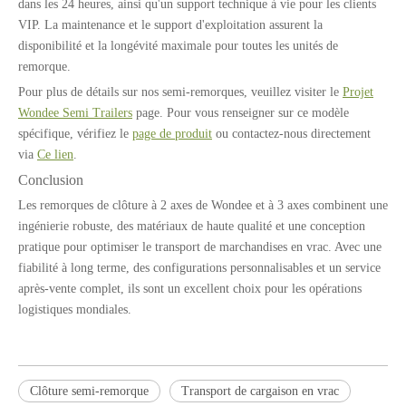
dans les 24 heures, ainsi qu'un support technique à vie pour les clients
VIP. La maintenance et le support d'exploitation assurent la
disponibilité et la longévité maximale pour toutes les unités de
remorque.
Ressorts à lames de suspension à usage intensif conventionnels pour semi-remorques
Jante en alliage d'aluminium de 8,25 x 22,5 pouces pour semi-remorques et pièces de camion à usage intensif
Pour plus de détails sur nos semi-remorques, veuillez visiter le
Projet
Wondee Semi Trailers
page. Pour vous renseigner sur ce modèle
spécifique, vérifiez le
page de produit
ou contactez-nous directement
via
Ce lien
.
Conclusion
Les remorques de clôture à 2 axes de Wondee et à 3 axes combinent une
ingénierie robuste, des matériaux de haute qualité et une conception
pratique pour optimiser le transport de marchandises en vrac. Avec une
fiabilité à long terme, des configurations personnalisables et un service
après-vente complet, ils sont un excellent choix pour les opérations
logistiques mondiales.
Goupille d'attelage boulonnée 2/3,5 pouces 50/90 mm pour semi-remorques, camions et tracteurs à usage intensif
Goupille d'attelage soudée de 2/3,5 pouces 50/90 mm pour semi-remorques, camions et tracteurs à usage intensif
Clôture semi-remorque
Transport de cargaison en vrac