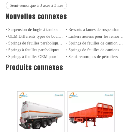
Semi-remorque à 3 axes à 3 axe
Nouvelles connexes
Suspension de bogie à tambour de type Allemagne 24T-36T pour semi-remorques et camions
Ressorts à lames de suspension robustes conventionnels pour semi-remorques
OEM Différents types de boulons de roue pour semi-remorque robuste et essieu de camion
Linkers aériens pour les remorques et camions lourds: expertise et performance
Springs de feuilles paraboliques légères à haute performance pour camions et remorques
Springs de feuilles de camion léger professionnel pour les applications industrielles et de transport
Springs à feuilles paraboliques lourdes pour les camions et remorques industriels
Springs de feuilles de camions lourds: améliorer la durabilité et les performances dans le transport industriel
Springs à feuilles OEM pour les camions américains et les suspensions industrielles
Semi-remorques de pétroliers GPL à 3 axes pour le transport de gaz de pétrole liquide
Produits connexes
Semi-remorques-citernes GNL à 3 essieux pour le transport de gaz naturel liquide
Semi-remorques-citernes GPL à 3 essieux pour le transport de gaz de pétrole liquide