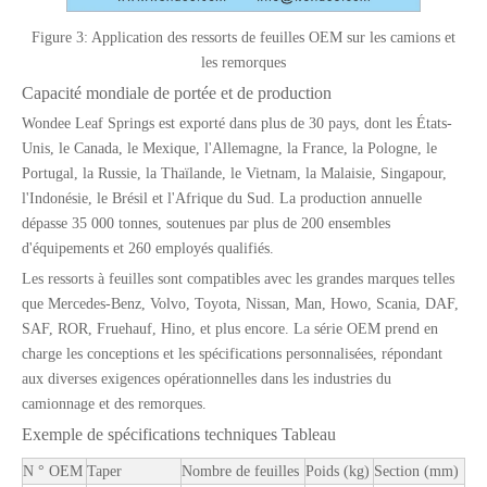
Figure 3: Application des ressorts de feuilles OEM sur les camions et
les remorques
Capacité mondiale de portée et de production
Wondee Leaf Springs est exporté dans plus de 30 pays, dont les États-
Unis, le Canada, le Mexique, l'Allemagne, la France, la Pologne, le
Disques de frein OEM robustes pour la semi-remorque et les pièces de camion
Suspension aérienne de type faisceau à semi-remorques lourds 13T pour le marché du Mexique
Portugal, la Russie, la Thaïlande, le Vietnam, la Malaisie, Singapour,
l'Indonésie, le Brésil et l'Afrique du Sud. La production annuelle
dépasse 35 000 tonnes, soutenues par plus de 200 ensembles
d'équipements et 260 employés qualifiés.
Les ressorts à feuilles sont compatibles avec les grandes marques telles
que Mercedes-Benz, Volvo, Toyota, Nissan, Man, Howo, Scania, DAF,
SAF, ROR, Fruehauf, Hino, et plus encore. La série OEM prend en
charge les conceptions et les spécifications personnalisées, répondant
aux diverses exigences opérationnelles dans les industries du
camionnage et des remorques.
Exemple de spécifications techniques Tableau
N ° OEM
Taper
Nombre de feuilles
Poids (kg)
Section (mm)
9t 11T levage et non-dispensier de type semi-remorque
Suspension aérienne de levage de type moyen 5T pour la remorque pour le marché américain