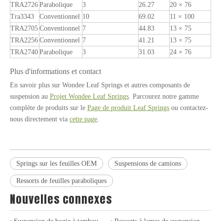
TRA2726
Parabolique
3
26.27
20 × 76
Tra3343
Conventionnel
10
69.02
11 × 100
TRA2705
Conventionnel
7
44.83
13 × 75
TRA2256
Conventionnel
7
41.21
13 × 75
TRA2740
Parabolique
3
31.03
24 × 76
Plus d'informations et contact
En savoir plus sur Wondee Leaf Springs et autres composants de
suspension au
Projet Wondee Leaf Springs
. Parcourez notre gamme
complète de produits sur le
Page de produit Leaf Springs
ou contactez-
nous directement via
cette page
.
Tambour de frein pour les camions et les remorques lourds
Couplage de remorque, buisson à tige de couple et goupille de printemps à feuilles pour camions et remorques lourds
Springs sur les feuilles OEM
Suspensions de camions
Ressorts de feuilles paraboliques
Nouvelles connexes