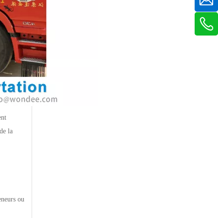
ent
de la
eneurs ou