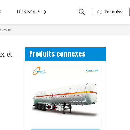
S
DES NOUVELLES
PRENDRE CONTACT
Français
en vrac
Produits connexes
x et
Remorque complète de 2 tonnes, 8 tonnes, 10 tonnes, 12 tonnes pour les ventes