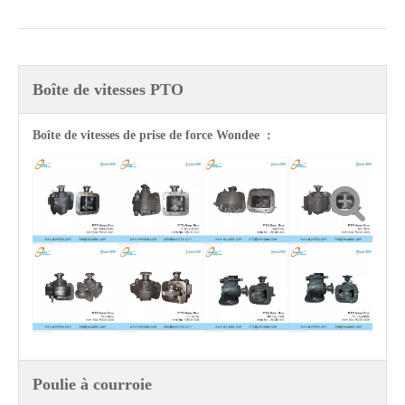
Boîte de vitesses PTO
Aile semi-remorque de type de lubrification à l'huile de 13 tonnes pour le marché sud-américain
Camilier de ravitaillement, pétrolier, pétrolier en alliage en aluminium et camion-citerne dangereux
Boîte de vitesses de prise de force Wondee :
Poulie à courroie
Springs à feuilles OEM pour les camions et suspensions aux États-Unis
Systèmes de freinage ABS standard et personnalisés pour semi-remorques