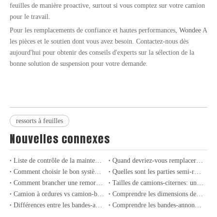
feuilles de manière proactive, surtout si vous comptez sur votre camion
pour le travail.
Pour les remplacements de confiance et hautes performances,
Wondee
A
les pièces et le soutien dont vous avez besoin. Contactez-nous dès
aujourd'hui pour obtenir des conseils d'experts sur la sélection de la
bonne solution de suspension pour votre demande.
Tambour de frein pour les camions et les remorques lourds
Couplage de remorque, buisson à tige de couple et goupille de printemps à feuilles pour camions et remorques lourds
ressorts à feuilles
Nouvelles connexes
Liste de contrôle de la maintenance semi-remorque pour une durée de vie plus longue
Quand devriez-vous remplacer votre essieu de remorque?
Comment choisir le bon système de suspension pour votre remorque？
Quelles sont les parties semi-remorques les plus courantes et leurs fonctions?
Comment brancher une remorque dans un camion: un guide étape par étape
Tailles de camions-citernes: un guide complet (2025) - Dimensions, types et conseils d'experts
Camion à ordures vs camion-benne: différences clés expliquées
Comprendre les dimensions des semi-remorques pour un transport d'équipement efficace
Différences entre les bandes-annonces Lowboy et RGN: Choisir la bonne bande-annonce pour votre transport
Comprendre les bandes-annonces complètes vs. Semi-traiurs pour transport de voitures