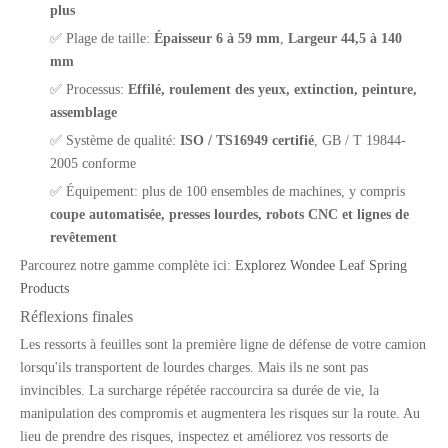
plus
Disques de frein OEM robustes pour la semi-remorque et les pièces de camion
Suspension aérienne de type faisceau à semi-remorques lourds 13T pour le marché du Mexique
✅ Plage de taille:
Épaisseur 6 à 59 mm
,
Largeur 44,5 à 140
mm
✅ Processus:
Effilé, roulement des yeux, extinction, peinture,
assemblage
✅ Système de qualité:
ISO / TS16949 certifié
, GB / T 19844-
2005 conforme
✅ Équipement: plus de 100 ensembles de machines, y compris
coupe automatisée, presses lourdes, robots CNC et lignes de
revêtement
Parcourez notre gamme complète ici:
Explorez Wondee Leaf Spring
Products
Réflexions finales
9t 11T levage et non-dispensier de type semi-remorque
Suspension aérienne de levage de type moyen 5T pour la remorque pour le marché américain
Les ressorts à feuilles sont la première ligne de défense de votre camion
lorsqu'ils transportent de lourdes charges. Mais ils ne sont pas
invincibles. La surcharge répétée raccourcira sa durée de vie, la
manipulation des compromis et augmentera les risques sur la route. Au
lieu de prendre des risques, inspectez et améliorez vos ressorts de