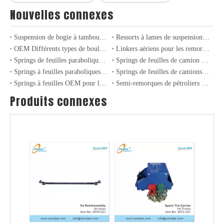
Nouvelles connexes
Suspension de bogie à tambour de type Allemagne 24T-36T pour semi-remorques et camions
Ressorts à lames de suspension robustes conventionnels pour semi-remorques
OEM Différents types de boulons de roue pour semi-remorque robuste et essieu de camion
Linkers aériens pour les remorques et camions lourds: expertise et performance
Springs de feuilles paraboliques légères à haute performance pour camions et remorques
Springs de feuilles de camion léger professionnel pour les applications industrielles et de transport
Springs à feuilles paraboliques lourdes pour les camions et remorques industriels
Springs de feuilles de camions lourds: améliorer la durabilité et les performances dans le transport industriel
Springs à feuilles OEM pour les camions américains et les suspensions industrielles
Semi-remorques de pétroliers GPL à 3 axes pour le transport de gaz de pétrole liquide
Produits connexes
Hub de roue pour camions et remorques robustes
Joints de balle, tirages et arbres à cames pour camions