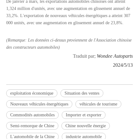
De janvier à mars, les exportations automobiles chinoises ont atteint
1,324 million d'unités, avec une augmentation en glissement annuel de
33,2%. L'exportation de nouveaux véhicules énergétiques a atteint 307
9t 11T levage et non-dispensier de type semi-remorque
Suspension aérienne de levage de type moyen 5T pour la remorque pour le marché américain
000 unités, avec une augmentation en glissement annuel de 23,8%.
(
Remarque: Les données ci-dessus proviennent de l'Association chinoise
des constructeurs automobiles
)
Traduit par;
Wondee Autoparts
2024/5/13
exploitation économique
Situation des ventes
Nouveaux véhicules énergétiques
véhicules de tourisme
Tambour de frein pour les camions et les remorques lourds
Couplage de remorque, buisson à tige de couple et goupille de printemps à feuilles pour camions et remorques lourds
Commodités automobiles
Importer et exporter
Semi-remorque de Chine
Chine nouvelle énergie
L'automobile de la Chine
industrie automobile