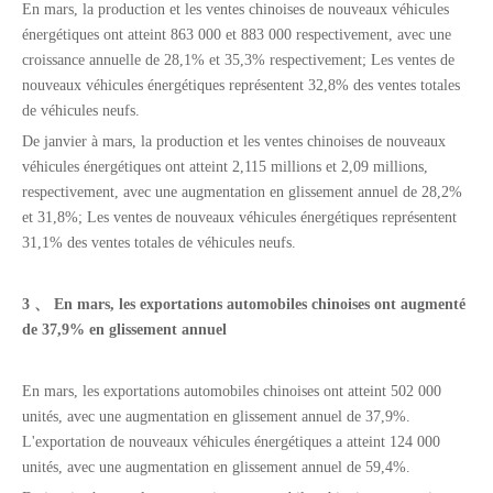
En mars, la production et les ventes chinoises de nouveaux véhicules
énergétiques ont atteint 863 000 et 883 000 respectivement, avec une
croissance annuelle de 28,1% et 35,3% respectivement; Les ventes de
nouveaux véhicules énergétiques représentent 32,8% des ventes totales
de véhicules neufs.
De janvier à mars, la production et les ventes chinoises de nouveaux
véhicules énergétiques ont atteint 2,115 millions et 2,09 millions,
respectivement, avec une augmentation en glissement annuel de 28,2%
et 31,8%; Les ventes de nouveaux véhicules énergétiques représentent
Disques de frein OEM robustes pour la semi-remorque et les pièces de camion
Suspension aérienne de type faisceau à semi-remorques lourds 13T pour le marché du Mexique
31,1% des ventes totales de véhicules neufs.
3 、 En mars, les exportations automobiles chinoises ont augmenté
de 37,9% en glissement annuel
En mars, les exportations automobiles chinoises ont atteint 502 000
unités, avec une augmentation en glissement annuel de 37,9%.
L'exportation de nouveaux véhicules énergétiques a atteint 124 000
unités, avec une augmentation en glissement annuel de 59,4%.