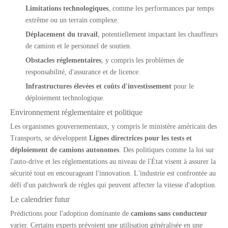
Limitations technologiques
, comme les performances par temps
extrême ou un terrain complexe.
Déplacement du travail
, potentiellement impactant les chauffeurs
de camion et le personnel de soutien.
Obstacles réglementaires
, y compris les problèmes de
responsabilité, d'assurance et de licence.
Infrastructures élevées et coûts d'investissement
pour le
déploiement technologique.
Environnement réglementaire et politique
Les organismes gouvernementaux, y compris le ministère américain des
Transports, se développent
Lignes directrices pour les tests et
déploiement de camions autonomes
. Des politiques comme la loi sur
l'auto-drive et les réglementations au niveau de l'État visent à assurer la
Disques de frein OEM robustes pour la semi-remorque et les pièces de camion
Suspension aérienne de type faisceau à semi-remorques lourds 13T pour le marché du Mexique
sécurité tout en encourageant l'innovation. L'industrie est confrontée au
défi d'un patchwork de règles qui peuvent affecter la vitesse d'adoption.
Le calendrier futur
Prédictions pour l'adoption dominante de
camions sans conducteur
varier. Certains experts prévoient une utilisation généralisée en une