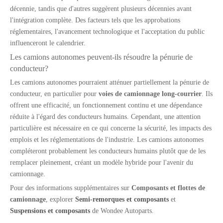
décennie, tandis que d'autres suggèrent plusieurs décennies avant
l'intégration complète. Des facteurs tels que les approbations
réglementaires, l'avancement technologique et l'acceptation du public
influenceront le calendrier.
Les camions autonomes peuvent-ils résoudre la pénurie de
conducteur?
Les camions autonomes pourraient atténuer partiellement la pénurie de
9t 11T levage et non-dispensier de type semi-remorque
Suspension aérienne de levage de type moyen 5T pour la remorque pour le marché américain
conducteur, en particulier pour
voies de camionnage long-courrier
. Ils
offrent une efficacité, un fonctionnement continu et une dépendance
réduite à l'égard des conducteurs humains. Cependant, une attention
particulière est nécessaire en ce qui concerne la sécurité, les impacts des
emplois et les réglementations de l'industrie. Les camions autonomes
compléteront probablement les conducteurs humains plutôt que de les
remplacer pleinement, créant un modèle hybride pour l'avenir du
camionnage.
Pour des informations supplémentaires sur
Composants et flottes de
camionnage
, explorer
Semi-remorques et composants
et
Suspensions et composants
de Wondee Autoparts.