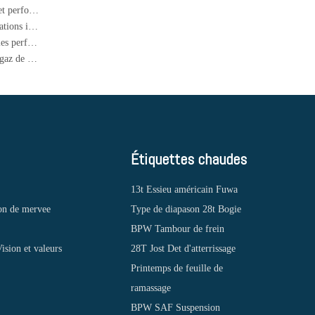
Linkers aériens pour les remorques et camions lourds: expertise et performance
Springs de feuilles de camion léger professionnel pour les applications industrielles et de transport
Springs de feuilles de camions lourds: améliorer la durabilité et les performances dans le transport industriel
Semi-remorques de pétroliers GPL à 3 axes pour le transport de gaz de pétrole liquide
Étiquettes chaudes
13t Essieu américain Fuwa
on de mervee
Type de diapason 28t Bogie
BPW Tambour de frein
ision et valeurs
28T Jost Det d'atterrissage
Printemps de feuille de
ramassage
BPW SAF Suspension