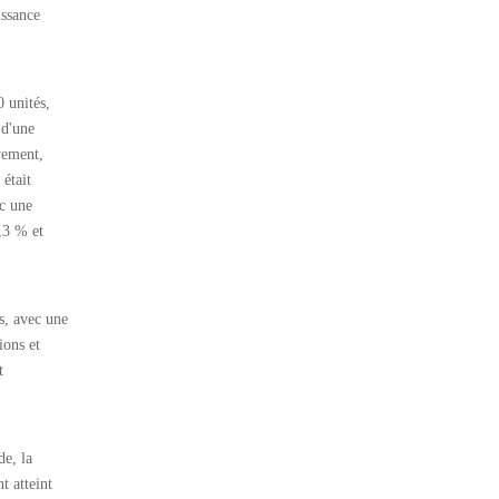
issance
 unités,
 d'une
vement,
était
ec une
,3 % et
s, avec une
ions et
t
de, la
t atteint