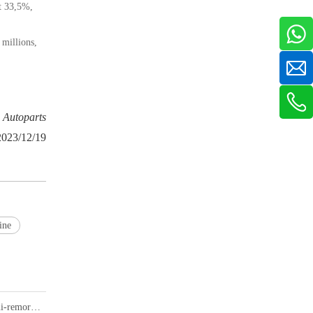
t 33,5%,
 millions,
 Autoparts
2023/12/19
ine
Ressorts à lames de suspension robustes conventionnels pour semi-remorques