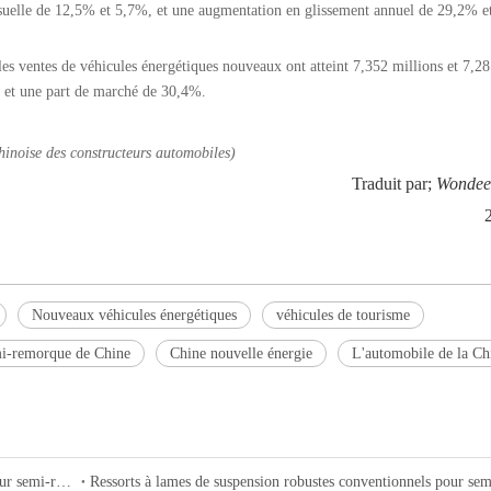
uelle de 12,5% et 5,7%, et une augmentation en glissement annuel de 29,2% e
es ventes de véhicules énergétiques nouveaux ont atteint 7,352 millions et 7,28
 et une part de marché de 30,4%.
hinoise des constructeurs automobiles
)
Traduit par;
Wondee
Nouveaux véhicules énergétiques
véhicules de tourisme
i-remorque de Chine
Chine nouvelle énergie
L'automobile de la Ch
Suspension de bogie à tambour de type Allemagne 24T-36T pour semi-remorques et camions