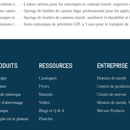
OEM Différents types de boulons de roue pour semi-remorque robuste et essieu de camion
Springs de feuilles paraboliques légères à haute performance pour camions et remorques
Springs à feuilles paraboliques lourdes pour les camions et remorques industriels
Springs à feuilles OEM pour les camions américains et les suspensions industrielles
ODUITS
RESSOURCES
ENTREPRISE
rque
Catalogues
Histoire de merde
ames
Flyers
Centres de producti
 de remorque
Manuels
Clients de mervee
d'atterrissage
Vidéos
Mission de merde, V
orque
Blogs et Q & A
Mervee Products
pin roi et plateau
Plancher