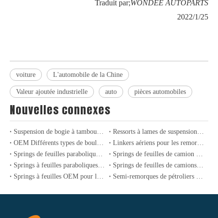
Traduit par;
WONDEE AUTOPARTS
2022/1/25
voiture
L'automobile de la Chine
Valeur ajoutée industrielle
auto
pièces automobiles
Nouvelles connexes
Suspension de bogie à tambour de type Allemagne 24T-36T pour semi-remorques et camions
Ressorts à lames de suspension robustes conventionnels pour semi-remorques
OEM Différents types de boulons de roue pour semi-remorque robuste et essieu de camion
Linkers aériens pour les remorques et camions lourds: expertise et performance
Springs de feuilles paraboliques légères à haute performance pour camions et remorques
Springs de feuilles de camion léger professionnel pour les applications industrielles et de transport
Springs à feuilles paraboliques lourdes pour les camions et remorques industriels
Springs de feuilles de camions lourds: améliorer la durabilité et les performances dans le transport industriel
Springs à feuilles OEM pour les camions américains et les suspensions industrielles
Semi-remorques de pétroliers GPL à 3 axes pour le transport de gaz de pétrole liquide