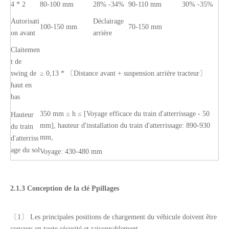
4 * 2
80-100 mm
28% -34%
90-110 mm
30% -35%
Autorisati
Déclairage
100-150 mm
70-150 mm
on avant
arrière
Claitemen
t de
swing de
≥ 0,13 * 〔
Distance avant + suspension arrière tracteur〕
haut en
bas
350 mm ≤ h ≤ [Voyage efficace du train d'atterrissage - 50
Hauteur
mm], hauteur d'installation du train d'atterrissage: 890-930
du train
mm,
d'atterriss
age du sol
Voyage: 430-480 mm
2.1.3 Conception de la clé P
pillage
s
〔1〕 Les principales positions de chargement du véhicule doivent être
conçues en toute sécurité et raisonnablement.