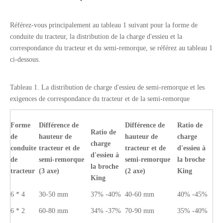
Référez-vous principalement au tableau 1 suivant pour la forme de
conduite du tracteur, la distribution de la charge d'essieu et la
correspondance du tracteur et du semi-remorque, se référez au tableau 1
ci-dessous.
Tableau 1. La distribution de charge d'essieu de semi-remorque et les
exigences de correspondance du tracteur et de la semi-remorque
Forme
Différence de
Différence de
Ratio de
Ratio de
de
hauteur
de
hauteur
de
charge
charge
conduite
tracteur et de
tracteur et de
d'essieu à
d'essieu à
de
semi-remorque
semi-remorque
la broche
la broche
tracteur
(3 axe)
(2 axe)
King
King
6 * 4
30-50 mm
37% -40%
40-60 mm
40% -45%
6 * 2
60-80 mm
34% -37%
70-90 mm
35% -40%