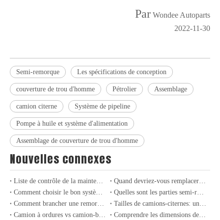
Par
Wondee Autoparts
2022-11-30
Semi-remorque
Les spécifications de conception
couverture de trou d'homme
Pétrolier
Assemblage
camion citerne
Système de pipeline
Pompe à huile et système d'alimentation
Assemblage de couverture de trou d'homme
Nouvelles connexes
Liste de contrôle de la maintenance semi-remorque pour une durée de vie plus longue
Quand devriez-vous remplacer votre essieu de remorque?
Comment choisir le bon système de suspension pour votre remorque？
Quelles sont les parties semi-remorques les plus courantes et leurs fonctions?
Comment brancher une remorque dans un camion: un guide étape par étape
Tailles de camions-citernes: un guide complet (2025) - Dimensions, types et conseils d'experts
Camion à ordures vs camion-benne: différences clés expliquées
Comprendre les dimensions des semi-remorques pour un transport d'équipement efficace