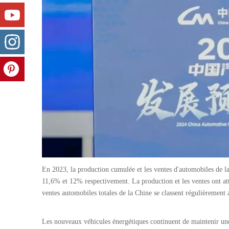
En 2023, la production cumulée et les ventes d'automobiles de la
11,6% et 12% respectivement. La production et les ventes ont att
ventes automobiles totales de la Chine se classent régulièremen
Les nouveaux véhicules énergétiques continuent de maintenir une 