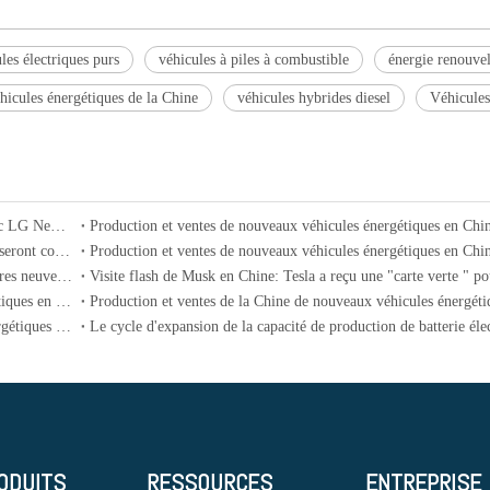
les électriques purs
véhicules à piles à combustible
énergie renouve
icules énergétiques de la Chine
véhicules hybrides diesel
Véhicules
Ampère, une filiale de Renault Electric Vehicles, collabore avec LG New Energy et Catl pour développer une technologie de batterie
Ford met à jour sa stratégie d'électrification: tous les véhicules seront convertis en versions hybrides d'ici 2030
Au cours des quatre premiers mois de 2024, les ventes de voitures neuves des véhicules électriques chinoises sur le marché brésilien ont atteint 8 fois celle de la même période l'année dernière
Production et ventes de la Chine de nouveaux véhicules énergétiques en mars 2024
Le taux de pénétration de la Chine des nouveaux véhicules énergétiques devrait dépasser 40% en 2024
ODUITS
RESSOURCES
ENTREPRISE