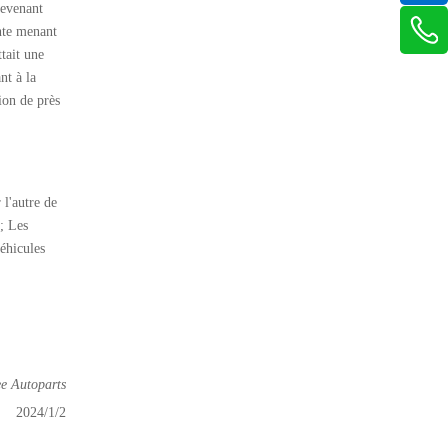
devenant
nte menant
tait une
nt à la
ion de près
 l'autre de
; Les
éhicules
e Autoparts
2024/1/2