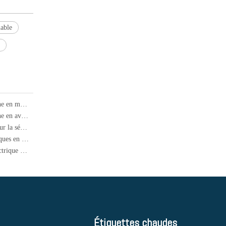
lable
Production et ventes de nouveaux véhicules énergétiques en Chine en mai 2024
Production et ventes de nouveaux véhicules énergétiques en Chine en avril 2024
Visite flash de Musk en Chine: Tesla a reçu une "carte verte " pour la sécurité des données, jusqu'où FSD va-t-il entrer en Chine
Production et ventes de la Chine de nouveaux véhicules énergétiques en janvier 2024
Le cycle d'expansion de la capacité de production de batterie électrique de la Chine est terminé et entrera dans un cycle de contraction
Étiquettes chaudes