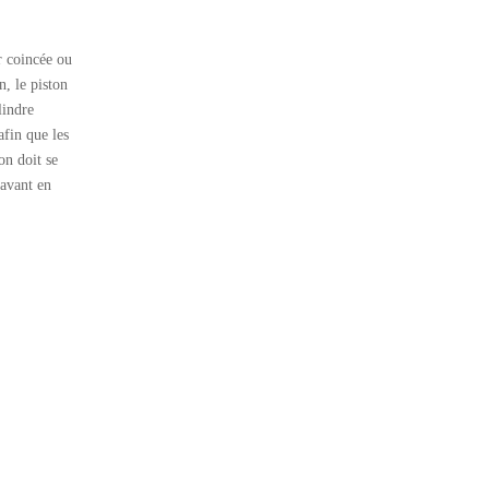
r coincée ou
n, le piston
lindre
afin que les
on doit se
'avant en