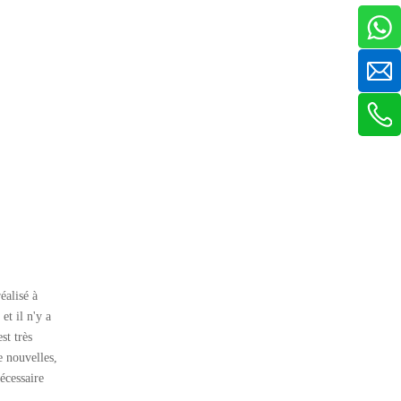
éalisé à
et il n'y a
st très
e nouvelles,
nécessaire