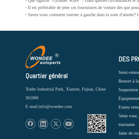
Il est préférable de jeter ces fournitures de voiture dès que poss
DES PR
Semi-remo
Quartier général
Ressort à l
Xinhe Industrial Park, Xiamen, Fujian, Chine
Suspension
361006
Équipement 
E-mail:
info@wondee.com
Essieu rem
5ème roue, 
tournante
Jante de ro