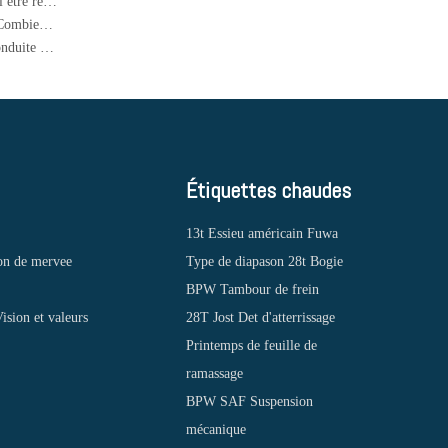
Comment savez-vous si l'amortisseur de voiture est cassé? Doit-il être remplacé par paires?
Pouvez-vous utiliser des serrures pour enfants sur des voitures? Combien en connaissez-vous sur les fonctions cachées sur les voitures?
Combien de temps une voiture peut-elle être stationnée et non conduite au maximum?
Étiquettes chaudes
13t Essieu américain Fuwa
on de mervee
Type de diapason 28t Bogie
BPW Tambour de frein
ision et valeurs
28T Jost Det d'atterrissage
Printemps de feuille de
ramassage
BPW SAF Suspension
mécanique