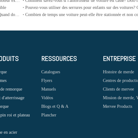
Que signifie "Cylinder Score "? Dans quelles circonstances le moteur expérimera-t-il "Cylinder Scoring "?
ible
Savez-vous comment tourner à gauche dans la zone d'attente? Quand dois-je entrer?
ODUITS
RESSOURCES
ENTREPRISE
rque
Catalogues
Histoire de merde
ames
Flyers
Centres de producti
 de remorque
Manuels
Clients de mervee
d'atterrissage
Vidéos
Mission de merde, V
orque
Blogs et Q & A
Mervee Products
pin roi et plateau
Plancher
ue en acier