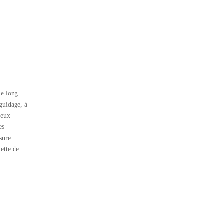
le long
 guidage, à
deux
es
sure
uette de