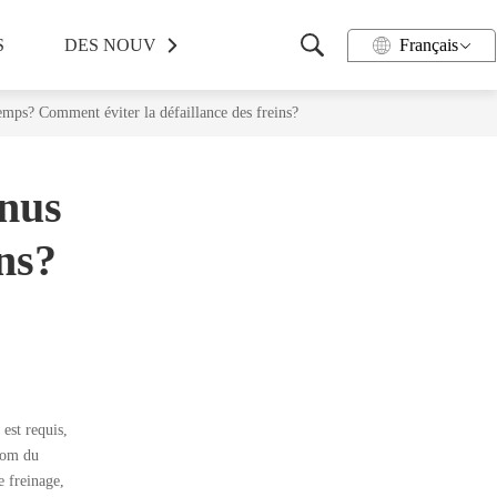
S
DES NOUVELLES
PRENDRE CONTACT
Français
temps? Comment éviter la défaillance des freins?
enus
ns?
est requis,
 nom du
e freinage,