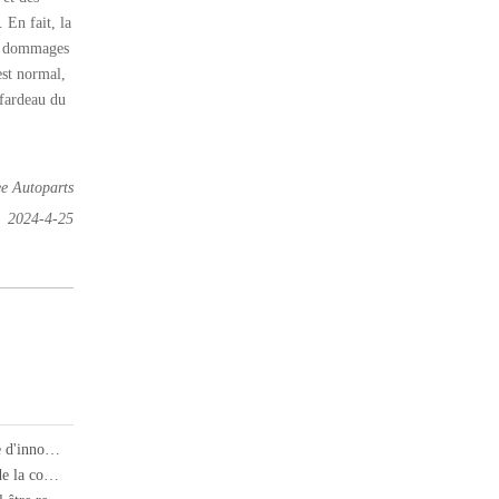
 En fait, la
es dommages
est normal,
 fardeau du
e Autoparts
2024-4-25
Comment semi-camions a changé de fret pour toujours: un siècle d'innovation
Les airbags s'ouvriront-ils normalement en cas de collision lors de la conduite sans porter de ceintures de sécurité?