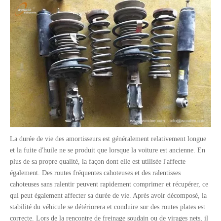
La durée de vie des amortisseurs est généralement relativement longue
et la fuite d'huile ne se produit que lorsque la voiture est ancienne. En
plus de sa propre qualité, la façon dont elle est utilisée l'affecte
également. Des routes fréquentes cahoteuses et des ralentisses
cahoteuses sans ralentir peuvent rapidement comprimer et récupérer, ce
Disques de frein OEM robustes pour la semi-remorque et les pièces de camion
Suspension aérienne de type faisceau à semi-remorques lourds 13T pour le marché du Mexique
qui peut également affecter sa durée de vie. Après avoir décomposé, la
stabilité du véhicule se détériorera et conduire sur des routes plates est
correcte. Lors de la rencontre de freinage soudain ou de virages nets, il