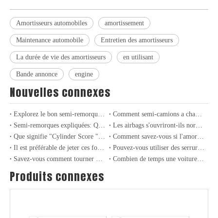
Amortisseurs automobiles
amortissement
Tambour de frein pour les camions et les remorques lourds
Couplage de remorque, buisson à tige de couple et goupille de printemps à feuilles pour camions et remorques lourds
Maintenance automobile
Entretien des amortisseurs
La durée de vie des amortisseurs
en utilisant
Bande annonce
engine
Nouvelles connexes
Explorez le bon semi-remorque pour vos besoins de fret
Comment semi-camions a changé de fret pour toujours: un siècle d'innovation
Semi-remorques expliquées: Quel type acheter
Les airbags s'ouvriront-ils normalement en cas de collision lors de la conduite sans porter de ceintures de sécurité?
Que signifie "Cylinder Score "? Dans quelles circonstances le moteur expérimera-t-il "Cylinder Scoring "?
Comment savez-vous si l'amortisseur de voiture est cassé? Doit-il être remplacé par paires?
Il est préférable de jeter ces fournitures de voiture dès que possible
Pouvez-vous utiliser des serrures pour enfants sur des voitures? Combien en connaissez-vous sur les fonctions cachées sur les voitures?
Savez-vous comment tourner à gauche dans la zone d'attente? Quand dois-je entrer?
Combien de temps une voiture peut-elle être stationnée et non conduite au maximum?
Produits connexes
Hub de roue pour camions et remorques robustes
Joints de balle, tirages et arbres à cames pour camions