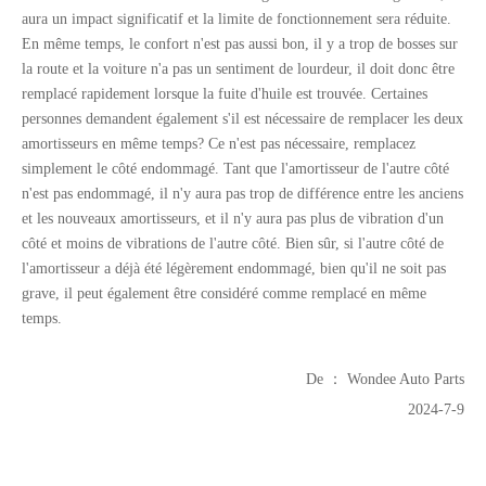
aura un impact significatif et la limite de fonctionnement sera réduite.
En même temps, le confort n'est pas aussi bon, il y a trop de bosses sur
la route et la voiture n'a pas un sentiment de lourdeur, il doit donc être
remplacé rapidement lorsque la fuite d'huile est trouvée. Certaines
personnes demandent également s'il est nécessaire de remplacer les deux
amortisseurs en même temps? Ce n'est pas nécessaire, remplacez
simplement le côté endommagé. Tant que l'amortisseur de l'autre côté
n'est pas endommagé, il n'y aura pas trop de différence entre les anciens
et les nouveaux amortisseurs, et il n'y aura pas plus de vibration d'un
côté et moins de vibrations de l'autre côté. Bien sûr, si l'autre côté de
9t 11T levage et non-dispensier de type semi-remorque
Suspension aérienne de levage de type moyen 5T pour la remorque pour le marché américain
l'amortisseur a déjà été légèrement endommagé, bien qu'il ne soit pas
grave, il peut également être considéré comme remplacé en même
temps.
De ： Wondee Auto Parts
2024-7-9