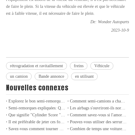
de faire le plein. Si la vitesse du véhicule est élevée et que le véhicule
est à faible vitesse, il est nécessaire de faire le plein.
De: Wondee Autoparts
2023-10-9
rétrogradation et ravitaillement
freins
Véhicule
un camion
Bande annonce
en utilisant
Nouvelles connexes
Explorez le bon semi-remorque pour vos besoins de fret
Comment semi-camions a changé de fret pour toujours: un siècle d'innovation
Semi-remorques expliquées: Quel type acheter
Les airbags s'ouvriront-ils normalement en cas de collision lors de la conduite sans porter de ceintures de sécurité?
Que signifie "Cylinder Score "? Dans quelles circonstances le moteur expérimera-t-il "Cylinder Scoring "?
Comment savez-vous si l'amortisseur de voiture est cassé? Doit-il être remplacé par paires?
Il est préférable de jeter ces fournitures de voiture dès que possible
Pouvez-vous utiliser des serrures pour enfants sur des voitures? Combien en connaissez-vous sur les fonctions cachées sur les voitures?
Savez-vous comment tourner à gauche dans la zone d'attente? Quand dois-je entrer?
Combien de temps une voiture peut-elle être stationnée et non conduite au maximum?